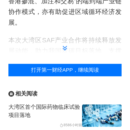
香港掺混、加注和交易”的端到端产业链
协作模式，亦有助促进区域循环经济发
展。
本次大湾区SAF产业合作将持续释放发
展动能，助力我国双碳目标落地、支撑
全球运输业绿色低碳转型，同时夯实国
打开第一财经APP，继续阅读
家能源自主保障能力，为行业减碳发展
提供坚实可行的绿色路径。
相关阅读
举报
大湾区首个国际药物临床试验
项目落地
858
6小时前