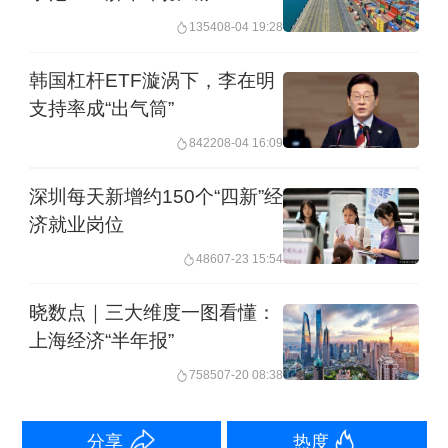
1354
08-04 19:28
韩国杠杆ETF漩涡下，李在明
支持率成“出气筒”
8422
08-04 16:09
来源：新华社
深圳每天新增约150个“四新”经
济就业岗位
经济增长乏力
486
07-23 15:54
德国前总理朔尔茨政府时代，（德国）
晓数点｜三大维度一图看懂：
经济已现疲态。当前，德国的经济停滞
上海经济“半年报”
已经持续了7年，而且似乎看不到尽头。
7585
07-20 08:38
第一财经记者采访的多位德国选民都对
分享
热度