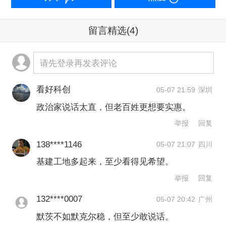
记者表示，他们对默茨政府的首要期待
是振兴经济，重点放在基础建设上。
留言精选
(4)
在默茨上台后，他没有能成功兑现重振
请先登录再发表评论
德国疲软经济的承诺，反而很快陷入了
看好科创
05-07 21:59
深圳
联盟政治的日常琐碎之中，并且无力说
政治家说话太直，但老百姓更想要实惠。
服政府内的中左翼社会民主党（SPD）
举报
回复
一起进行改革。
138****1146
05-07 21:07
四川
基建工地多起来，至少看得见希望。
福尔萨研究所民调专家曼弗雷德·居尔纳
举报
回复
表示：“公众非常失望。这个由基督教民
主联盟（CDU）、其巴伐利亚州姊妹党
132****0007
05-07 20:42
广州
默茨不如默克尔稳，但至少敢说话。
基督教社会联盟（CSU）以及社会民主