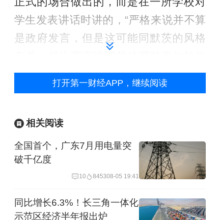
正式的场合做出的，而是在一所学校对
学生发表讲话时讲的，“严格来说并不算
是政府发言，但是这可能同默茨的风格
有关，相比而言德国前总理默克尔的外
交风格就谨慎很多。”
打开第一财经APP，继续阅读
史世伟还表示，总体而言，当前的事态
显示出，美欧之间在很多问题上的意见
相关阅读
分歧已经非常明显了。
全国首个，广东7月用电量突
破千亿度
10
8453
08-05 19:41
同比增长6.3%！长三角一体化
示范区经济半年报出炉