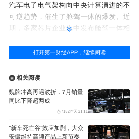
汽车电子电气架构向中央计算演进的不
可逆趋势，催生了舱驾一体的爆发。近
期，多家芯片企业集中发布舱驾一体相
关方案与产品，行业进入集中落地周
期。
打开第一财经APP，继续阅读
一方面，智能化配置加速下沉，单纯依
相关阅读
靠挤压供应链利润的降本模式已触及天
魏牌冲高再遇波折，7月销量
花板，通过架构整合将原本独立的座舱
同比下降超两成
域与智驾域合并，可实现单车成本降
7182
昨天 21:11
低。另一方面，随着物理AI与端侧大模
型上车，要求算力集中调度与数据跨域
“新车死亡谷”效应加剧，大众
安徽维持高频产品上新节奏
打通，舱驾融合成为支撑下一代智能化