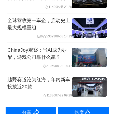
11429
昨天 21:20
体验的基础。按高工智能的测算，舱驾
融合方案相比于传统分立式架构，可以
全球营收第一车企，启动史上
最大规模重组
实现整车约30%降本，同时在单芯片基
础上的灵活扩展，可以满足更高阶智能
6
53093
08-03 14:13
化的功能拓展需求。
ChinaJoy观察：当AI成为标
配，游戏公司靠什么赢？
在此背景下，多家主流芯片厂商转向舱
21969
08-02 18:47
驾一体，不过各家企业落地策略有所不
越野赛道沦为红海，年内新车
同。高通依托座舱领域的垄断优势向智
投放近20款
驾延伸，SA8775P芯片已实现规模化上
11336
07-29 09:29
车；英伟达Thor的舱驾融合/舱驾一体方
案开始加速上车；联发科去年末宣布与
分享
热度