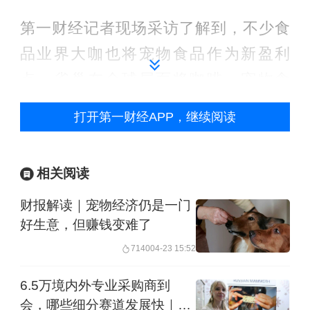
第一财经记者现场采访了解到，不少食
品业界大咖也将宠物食品作为新盈利
点。雀巢在全球层面将咖啡、宠物食
品、营养品和食品与零食列为重点业
打开第一财经APP，继续阅读
务，雀巢高层表示，目前全球宠物数量
持续增长，而且它们越来越被视为家庭
相关阅读
成员；同时，宠物食品的渗透率也在提
财报解读｜宠物经济仍是一门
升。在中国宠物食品市场也拥有同样的
好生意，但赚钱变难了
增长机遇，包括一方面养宠物的人越来
7140
04-23 15:52
越多了；另一方面，中国的宠物热量摄
入覆盖率还比较低。雀巢集团2026年第
6.5万境内外专业采购商到
会，哪些细分赛道发展快｜消
一季度财报显示，雀巢集团收入同比增