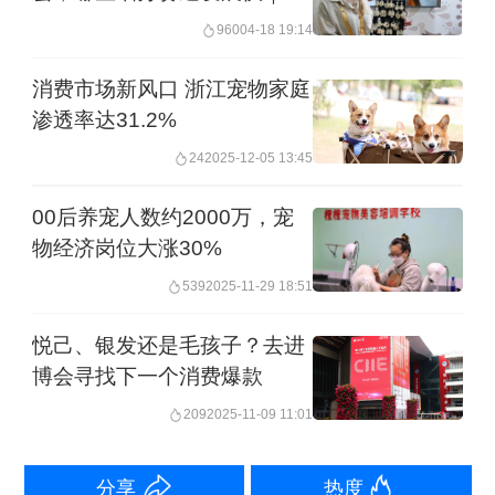
博会观察
960
04-18 19:14
长3.5%，其中宠物护理业务同比增长了
2.7%。
消费市场新风口 浙江宠物家庭
渗透率达31.2%
“中国宠物营养消费市场正在经历变革。
24
2025-12-05 13:45
越来越多宠主对于营养的要求不仅是满
00后养宠人数约2000万，宠
足基础喂养需求，而是支持宠物的全方
物经济岗位大涨30%
位健康管理，因此冠能品牌正在升级，
539
2025-11-29 18:51
未来雀巢普瑞纳将持续投资中国市场，
悦己、银发还是毛孩子？去进
加速产品迭代与服务升级。”雀巢普瑞纳
博会寻找下一个消费爆款
宠物食品大中华区业务负责人Francois
209
2025-11-09 11:01
Gergaud表示。
分享
热度