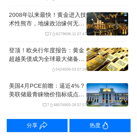
需创造最高5万个就业机会，就能跟上劳
动年龄人口的增长速度。由此来看，
2008年以来最快！黄金进入技
术性熊市，地缘政治缘何无法
11.5万人的增幅已足以维持失业率稳
挺住金价
定，甚至反映出劳动力供给相对紧张的
7
62796
06-11 07:47
局面，进而表明，实体经济依然保有相
登顶！欧央行年度报告：黄金
当的弹性，足以抵御外部冲击的短期影
超越美债成为全球最大储备资
产
响。
54240
06-03 07:24
美国4月PCE前瞻：逼近4%？
就业增长的动力与风险
美联储最青睐物价指标或点燃
加息恐慌
7
480769
05-28 07:57
美国4月失业率与前值持平，符合市场预
期，仍处于美联储认定的“充分就业”区间
分享
热度
附近。根据美联储3月发布的季度经济预