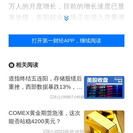
万人的月度增长，目前的增长速度已显
著放缓，美国就业市场正在进入存量调
整期。过去16个月的数据表明，美国就
业市场正呈现出一种“震荡筑顶”的态势：
打开第一财经APP，继续阅读
某些月份（如3月）能激增18.5万人，而
另一些月份则出现负增长。经济学家将
相关阅读
这一阶段称为“慢招聘、慢解雇”的停滞状
道指终结五连阳，存储股绩后
态。
重挫，西部数据暴跌13%，闪
迪跌6.8%，布油反弹近4%
6
19985
7小时前
鉴于移民人数下降和人口老龄化的双重
因素，劳动力年龄人口的增长速度放
COMEX黄金期货急涨，这次
能否站稳4200美元？
缓。有经济学家估算，目前经济每月仅
6
15521
08-05 18:55