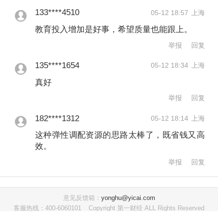
育学龄人口渐次达峰——2026年全国教
133****4510
05-12 18:57
上海
育工作会议经验交流之三》显示，浙江
教育投入增加是好事，希望质量也能跟上。
积极开展“潮汐学校”探索，在新建中小学
举报
回复
的规划设计中，提前预留弹性增容空
135****1654
05-12 18:34
上海
间，进而实现“一校两用、动态调配”。
真好
举报
回复
当前，多地正在打通使用各学段教育资
182****1312
05-12 18:14
上海
源，探索学位供给“潮汐机制”。例如，广
这种弹性调配资源的思路太棒了，既省钱又高
州市教育局此前表示，将科学统筹、灵
效。
活适配，探索建立学位供给“潮汐使用”机
举报
回复
制，灵活应对学龄滚动造成的学位转承
压力。在佛山市顺德区，2025年的顺德
意见反馈箱：
yonghu@yicai.com
客服热线：400-6060101
Copyright 第一财经 ALL Rights Reserved
区政府工作报告提出，探索建立学位供