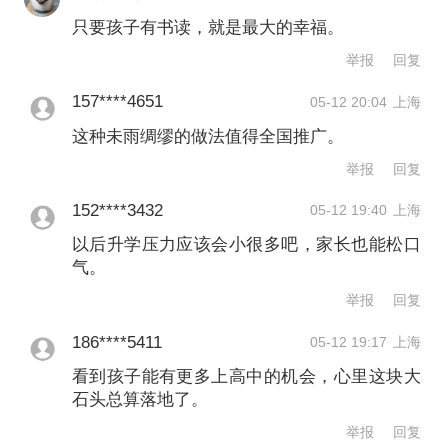
学在内，萧山在未来3年计划投资15.43
只要孩子有书读，就是最大的幸福。
亿元，新建4所“潮汐学校”。
举报
回复
根据定义，“潮汐学校”是指一种借鉴潮汐
157****4651
05-12 20:04
上海
涨落规律的新型学校建设模式，突出“弹
这种未雨绸缪的做法值得全国推广。
性使用”原则。比如，新建的初中在规划
举报
回复
初期即按高中标准、容积率上限进行建
152****3432
05-12 19:40
上海
设，预留弹性空间。在初中入学高峰期
以后升学压力应该会小很多吧，家长也能松口
气。
间，优先用于满足初中学位需求；待高
举报
回复
峰过后，可逐步转换为高中学位供给。
186****5411
05-12 19:17
上海
看到孩子能有更多上高中的机会，心里这块大
今年3月，教育部网站发布的《浙江省加
石头总算落地了。
强资源前瞻性布局 平稳有序应对基础教
举报
回复