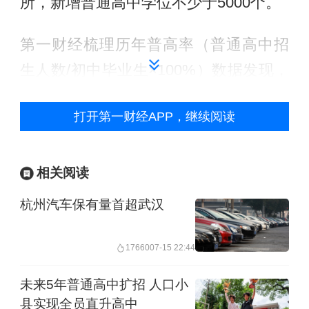
所，新增普通高中学位不少于5000个。
第一财经梳理历年普高率（普通高中招
生人数/初中毕业生×100%）数据发现，
本世纪以来，我国普高率不断提升。
打开第一财经APP，继续阅读
2021年普高招生首次突破900万人大
关；2024年，全国普高招生1036.2万
人，这也是我国普高招生首次突破千万
相关阅读
大关，比上一年增加68.4万人，当年的
杭州汽车保有量首超武汉
普高率首次突破六成，达到了61.02%；
2025年进一步提升，普通高中招生
17660
07-15 22:44
1074.9万人，普高率进一步提升到
未来5年普通高中扩招 人口小
62.36%。
县实现全员直升高中