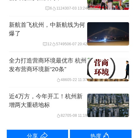
6
11243
07-03 13:24
厦门大学经济学系副教授丁长发对第一
新航首飞杭州，中新航线为何
财经分析称，近年来各地多措并举，加
爆了
大投入，扩大了普通高中学位供给。同
12
57495
06-07 20:42
时，很多中专也可以招综合高中班，普
高的招生学校和招生人数上升，这样一
全力打造营商环境最优市 杭州
发布营商环境新“20条”
来也缓解了很多家长普职分流的焦虑。
486
05-22 11:37
同时，伴随我国人口发展出现的新特
近4万方，今年开工！杭州新
征，小学在校生规模已在2023年达峰，
增两大重磅地标
初中阶段2026年达峰，高中阶段将在
827
05-08 11:19
2029年达峰，高等教育学龄人口将在
2032年达峰。
分享
热度