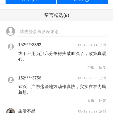
直面学龄人口变化对学位供给带来的新
留言精选
(9)
挑战，一些人口流入较多的城市也在进
请先登录再发表评论
行探索，打通各学段教育资源。
152****3363
05-12 21:14
上海
其中，3月25日，杭州市萧山区首所“潮
终于不用为那几分争得头破血流了，政策真暖
汐学校”万向中学正式破土动工，将无缝
心。
对接学校所在区域迎来的初中入学高
举报
回复
峰。另外，杭州市公共资源交易平台发
152****3756
05-12 20:50
上海
布的一则招标公告显示，杭州市萧山区
武汉、广东这些地方动作真快，实实在在为民
着想。
教育局就该区的“潮汐学校”蜀山中学项目
举报
回复
启动设计招标。包括蜀山中学、万向中
生活不易
05-12 20:27
深圳