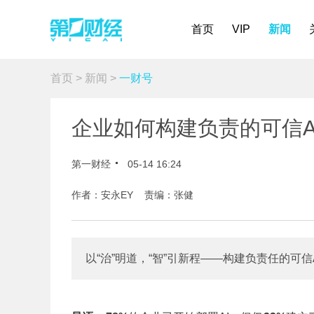
首页
VIP
新闻
首页
>
新闻
>
一财号
企业如何构建负责的可信A
第一财经
05-14 16:24
作者：安永EY 责编：张健
以“治”明道，“智”引新程——构建负责任的可信A