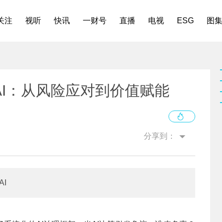
关注
视听
快讯
一财号
直播
电视
ESG
图
I：从风险应对到价值赋能
分享到：
I