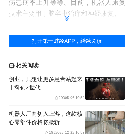
病患病率上升等等。目前，机器人康复
技术主要用于脑卒中治疗和神经康复。
此次峰会现场，康复设备与脑机接口、
打开第一财经APP，继续阅读
AI等技术的结合应用受到多位海外客户
关注。
相关阅读
José介绍，AI、具身智能新兴技术是康
创业，只想让更多患者站起来
复市场中的最新应用趋势，行业正在利
丨科创Z世代
用新技术从患者身上获取更多的数据，
393
05-06 10:58
从而实现干预措施个性化，比如借助传
机器人厂商切入上游，这款核
感器、脑机接口等技术。他还认为，AI
心零部件价格将腰斩
带来的颠覆性变革，在于能够将机器人
181
2025-12-22 16:53