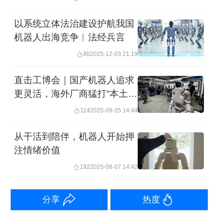
系统变得更加智能，成为与人类专家协
以系统立体法治建设护航我国
同合作的技术伙伴。
机器人出海竞争︱法经兵言
苏黎世联邦理工学院运动与感官系统实
80
2025-12-03 21:19
验室主导人Robert Riener也讲述了自己
直击工博会｜国产机器人追求
的观察。他介绍，可以利用AI预防多种
更灵活，海外厂商猛打“本土
牌”
症状和疾病，比如监测患者的生理数
114
2025-09-25 14:44
据、社交行为以及睡眠觉醒节律，并利
从干活到陪伴，机器人开始押
用这些数据来预测某些症状、疾病，或
注情绪价值
是他们的康复进程。
192
2025-08-07 14:42
名古屋大学大学院医学系研究科特聘教
分享
热度
授Shingo Shimoda也在分享中介绍，游