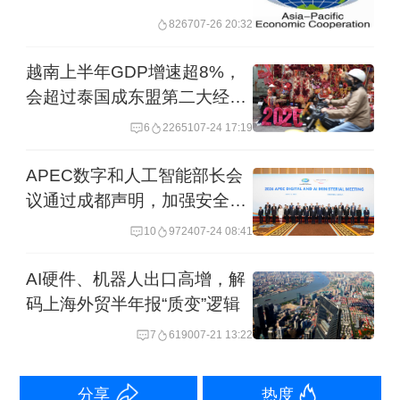
发实力雄厚，新加坡在人工智能研发实
8267
07-26 20:32
力方面虽然无法与中国相提并论，但新
越南上半年GDP增速超8%，
加坡人工智能场景应用实力强劲。
会超过泰国成东盟第二大经济
体吗？
陈企业表示，未来中国与新加坡可以联
6
22651
07-24 17:19
手重点发力人工智能落地应用，一起向
APEC数字和人工智能部长会
东盟国家推广普及人工智能的应用技
议通过成都声明，加强安全治
理协同
术，带动周边国家共同发展。“人工智能
10
9724
07-24 08:41
可全面赋能智慧医疗、先进制造、物流
AI硬件、机器人出口高增，解
通信等领域，落地应用前景广阔，是撬
码上海外贸半年报“质变”逻辑
动区域协同发展的优质抓手。”他说
7
6190
07-21 13:22
道，“中国在人工智能技术研发领域实力
分享
热度
雄厚，落地场景丰富，实践成果丰硕，