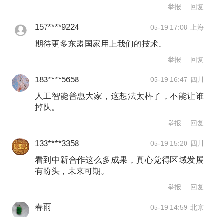
推动中国优质、先进技术在东盟普及落
举报
回复
地。
157****9224
05-19 17:08
上海
期待更多东盟国家用上我们的技术。
举报
文章作者
举报
回复
183****5658
05-19 16:47
四川
潘寅茹
人工智能普惠大家，这想法太棒了，不能让谁
掉队。
第一财经广告合作，
请点击这里
举报
回复
此内容为第一财经原创，著作权归第一财经所有。未经第一财
经书面授权，不得以任何方式加以使用，包括转载、摘编、复
133****3358
05-19 15:20
四川
制或建立镜像。第一财经保留追究侵权者法律责任的权利。
看到中新合作这么多成果，真心觉得区域发展
如需获得授权请联系第一财经版权部：
有盼头，未来可期。
banquan@yicai.com
举报
回复
春雨
05-19 14:59
北京