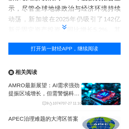
示，尽管全球地缘政治与经济环境持续
动荡，新加坡在2025年仍吸引了142亿
新元固定资产投资，同比增长5.2%。其
中，来自中国的投资大幅增长，占比从
打开第一财经APP，继续阅读
2024年的仅2.5%升至20.6%，首次超越
美国，成为新加坡第二大投资来源，仅
次于欧洲整体。
相关阅读
AMRO最新展望：AI需求强劲
陈企业对第一财经记者表示，人工智能
提振区域增长，但需警惕科技
已成为中新合作的亮眼领域，不过双方
周期与中东风险
9
10747
07-27 11:10
的发展方向存在差异。他举例道，中国
APEC治理难题的大湾区答案
拥有海量的人工智能研发专业人才，研