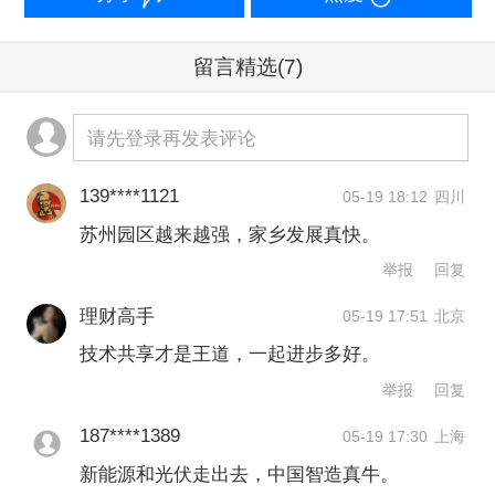
具备技术输出与引领能力。而不少东盟
留言精选
(7)
国家拥有广阔的应用落地空间，需要成
熟技术与经验指引数字化转型。”
请先登录再发表评论
陈企业还提议中国将人工智能打造为区
139****1121
05-19 18:12
四川
域性公共产品，搭建共享合作平台，吸
苏州园区越来越强，家乡发展真快。
纳更多国家的参与，携手共同发展，不
举报
回复
让区域内国家在人工智能领域掉队。
理财高手
05-19 17:51
北京
技术共享才是王道，一起进步多好。
与此同时，陈企业还表示，外界高度认
举报
回复
可中国在新能源汽车、光伏等领域的成
187****1389
05-19 17:30
上海
果，新加坡愿发挥区域联通纽带作用，
新能源和光伏走出去，中国智造真牛。