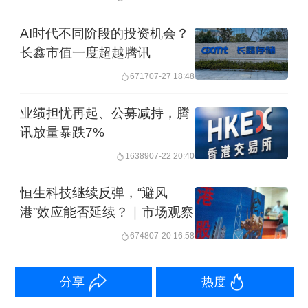
哔哩哔哩董事长兼首席执行官陈睿称：
AI时代不同阶段的投资机会？
用户参与度创下新高，用户日均使用时
长鑫市值一度超越腾讯
长接近两小时，随着用户价值不断深
6717
07-27 18:48
化，商业化也成为社区生态发展的自然
业绩担忧再起、公募减持，腾
延伸。如今，AI正在从内容创作、内容
讯放量暴跌7%
分发到商业效率等各个环节。有信心将
16389
07-22 20:40
这一势能进一步转化为长期、可持续的
恒生科技继续反弹，“避风
增长和价值积累。
港”效应能否延续？｜市场观察
哔哩哔哩首席财务官樊欣则称：未来继
6748
07-20 16:58
续保持盈利的同时，将以审慎的方式进
分享
热度
行AI相关投入。这些投入带来的积极效