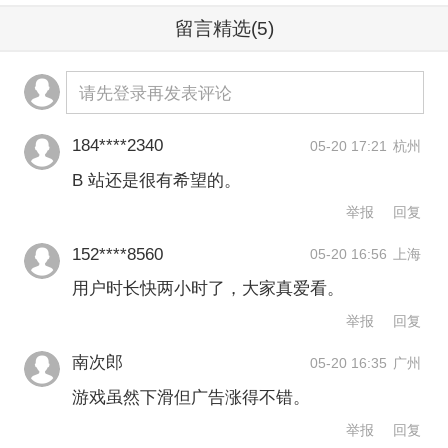
果，已经开始在社区指标和财务表现上
留言精选
(5)
逐步体现，这些投入将在未来几年持续
贡献长期价值。
请先登录再发表评论
游戏还是AI：市场在担忧什么？
184****2340
05-20 17:21
杭州
B 站还是很有希望的。
2026年1月30日，哔哩哔哩在285.6港元
举报
回复
以后，经过连续回落，5月20日一度跌至
152****8560
05-20 16:56
上海
146.5港元，四个月内股价接近“腰斩”。
用户时长快两小时了，大家真爱看。
举报
回复
梧桐研究院分析员岑智勇向第一财经分
南次郎
05-20 16:35
广州
析，港股上市的科技股多为民用和商
游戏虽然下滑但广告涨得不错。
用，需要稳定安全的环境才能发挥效
举报
回复