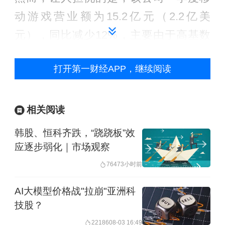
动游戏营业额为15.2亿元（2.2亿美
元），同比减少12%，主要由于高基数
效应，主力游去年同期表现抢眼，而现
打开第一财经APP，继续阅读
已过渡至稳定成熟的生命周期。
同期，该公司“IP衍生品及其他”营业收入
相关阅读
为4.5亿元，较2025年同期减少4%。
韩股、恒科齐跌，“跷跷板”效
应逐步弱化｜市场观察
用户数据方面，日活用户达1.15亿，同
7647
3小时前
比增长8%；月活用户突破3.76亿；用户
日均使用时长119分钟，同比增加11分
AI大模型价格战"拉崩"亚洲科
技股？
钟，用户总时长同比增长19%。
22186
08-03 16:49