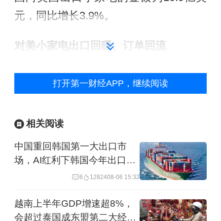
元，同比增长3.9%。
对美小家电出口回暖、订单回流
订单回流苗头始于2025年下半年，家
打开第一财经APP，继续阅读
电、家具、纺织、五金等行业陆续出现
少量试探性转单的回流情况，但整体规
相关阅读
模有限。2026年2月美国关税政策明确
中国重回韩国第一大出口市
后，市场预期趋于稳定，今年3月-4月电
场，AI红利下韩国今年出口有
风扇订单从东南亚回流中国的趋势明显
望新高
6
12824
08-06 15:32
提速，规模持续扩大。
越南上半年GDP增速超8%，
据海关总署数据，输出功率≤125瓦的吊
会超过泰国成东盟第二大经济