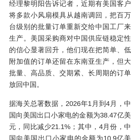
经理黎明阳告诉记者，近期有美国客户
将多款小风扇模具从越南调回，把百万
台级别的批量订单重新交给中国工厂来
生产。美国采购商对中国供应链稳定性
的信心显著回升，他们现在把简单、低
附加值的订单还留在东南亚生产，但大
批量、高品质、交期紧、长周期的订单
放回中国。
据海关总署数据，2026年1月到4月，中
国向美国出口小家电的金额为38.47亿美
元，同比减少21.1%；其中，4月份，中
国向美国出口小家电的金额为10.9亿美