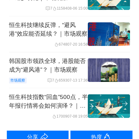
7
11584
08-06 15:00
2026年第一季度，经营活动所用现金流
恒生科技继续反弹，“避风
量净额为70亿元，主要归因于除所得税
港”效应能否延续？｜市场观察
前亏损；融资活动所得现金流量净额为
6748
07-20 16:58
248亿元，主要来自银行借款所得款项。
韩国股市领跌全球，港股能否
蓝水资本（Blue Water Capital
成为“避风港”？｜市场观察
Management Limited）首席投资官李泽
市场观察
7
6593
07-13 17:36
铭向第一财经记者表示，美团第一季度
恒生科技指数“回血”500点，半
业绩比市场预期要好，经调整后净亏损
年报行情将会如何演绎？｜市
50亿元，较市场预期70亿元左右要低，
场观察
17009
07-08 19:05
亏损的金额环比继续降低，预计市场对
此份业绩满意。不过，美团仍处于亏损
分享
热度