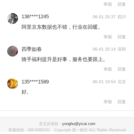
年剩余时间环比来看仍有改善空间。
举报
回复
136****1245
06-01 20:37
四川
港股100研究中心顾问余丰慧表示，考虑
阿里京东数据也不错，行业在回暖。
到自2025年外卖大战以来行业整体面临
举报
回复
激烈竞争导致的成本上升，投资者更关
四季如春
06-01 20:14
深圳
注的是美团在未来能否有效控制成本、
骑手福利提升是好事，服务也要跟上。
提高运营效率，并在激烈的市场竞争中
举报
回复
找到新的增长点。
135****1589
06-01 19:54
北京
好。
外卖亏损利空出尽？
举报
回复
伍礼贤认为，业绩环比逐步改善，这并
非美团单独反映的情况，京东
意见反馈箱：
yonghu@yicai.com
客服热线：400-6060101
Copyright 第一财经 ALL Rights Reserved