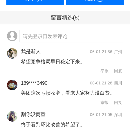
状态，曾经从多年亏损转为盈利仅维持
留言精选
(6)
数个季度，至今又再次陷入亏损持续三
个季度，前景依然有待观察。
请先登录再发表评论
光大证券国际策略师伍礼贤向第一财经
我是新人
06-01 21:56
广州
记者分析，美团第一季度业绩表现不
希望竞争格局早日稳定下来。
错，过去三个季度环比不断好转。业务
举报
回复
收入增长高于市场预期，达到5%以上的
189****3490
06-01 21:28
四川
水平，亏损小于市场预计，主要原因在
美团这次亏损收窄，看来大家努力没白费。
减少补贴的策略，从去年第三季度业绩
举报
回复
最差的表现，到第四季度有所改善，再
割你没商量
06-01 21:05
深圳
到2026年第一季度继续改善，预计2026
终于看到环比改善的希望了。