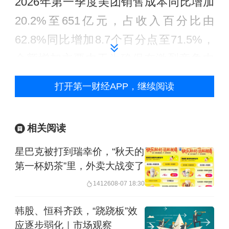
2026年第一季度美团销售成本同比增加
20.2%至651亿元，占收入百分比由
62.8%同比增加8.7个百分点至71.5%，
金额增加主要由于为确保在激烈竞争中
的服务质量而提高的骑手补贴及福利，
打开第一财经APP，继续阅读
以及食杂零售业务及海外业务的扩张。
销售及营销开支同比增加51.1%至230亿
相关阅读
元，占收入百分比同比增加7.6个百分点
星巴克被打到瑞幸价，“秋天的
至25.2%，主要由于加强营销及推广力
第一杯奶茶”里，外卖大战变了
度以提升品牌影响力及价格竞争力，从
14126
08-07 18:30
而持续提高用户交易活跃度与黏性以应
韩股、恒科齐跌，“跷跷板”效
对激烈的竞争。
应逐步弱化｜市场观察