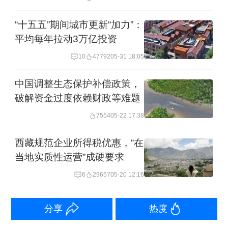
之一就是发放育儿补贴。
“十五五”期间城市更新“加力”：
一般来说，各省0~3岁婴幼儿人口越多，
平均每年拉动3万亿投资
该省获得的育儿补贴资金规模越大。
10
47792
05-31 18:05
根据财政部披露的2026年中央财政预
中国调整生态保护补偿政策，
破解资金过度依赖财政等难题
算，2026年中央安排给31个省份的育儿
7554
05-22 17:38
补贴补助资金预算数999.3亿元，已落实
到地区843.9亿元，尚未落实到地区
西藏规范企业所得税优惠，“在
当地实质性运营”成硬要求
155.4亿元。这是因为剩余资金将结合
6
29657
05-20 12:16
2026年育儿补贴申领情况测算下达。
从上述2026年已经落实到31省份的843.9
分享
热度
亿元育儿补贴补助资金分配来看，广东