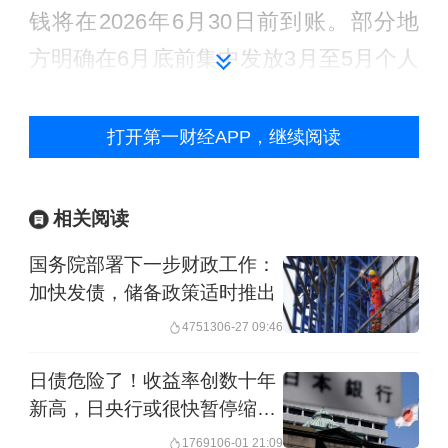
钱将在2026年6月30日前到账。部分地
方明确在6月底前集中发放3月至5月个人
申请的育儿补贴。因此，6月底前是集中
发放育儿补贴的一个关键时点，而中央
打开第一财经APP，继续阅读
上述999亿元育儿补贴资金下达至各地，
将确保这一补贴资金及时足额发放。
相关阅读
国务院部署下一步财政工作：
育儿补贴资金兑现也体现在财政数据
加快发债，储备政策适时推出
中。根据财政部数据，今年前4个月全国
47513
06-27 09:46
一般公共预算支出中的卫生健康支出为
8310亿元，同比增长11.4%，这明显高
日债危险了！收益率创数十年
新高，日央行或很快暂停缩表
于平均支出增速（1.3%），而其中原因
并加息
17691
06-01 21:09