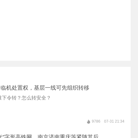
情临机处置权，基层一线可先组织转移
谁下令转？怎么转安全？
9786
07-31 21:34
米”字形高铁网，南京济南重庆等紧随其后