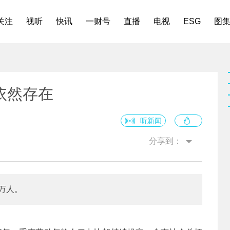
关注
视听
快讯
一财号
直播
电视
ESG
图
依然存在
听新闻
分享到：
3万人。