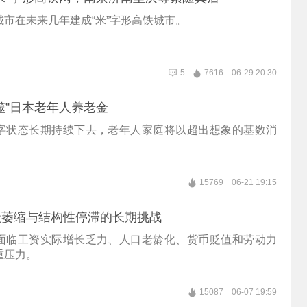
市在未来几年建成“米”字形高铁城市。
5
7616
06-29 20:30
噬”日本老年人养老金
字状态长期持续下去，老年人家庭将以超出想象的基数消
15769
06-21 19:15
级萎缩与结构性停滞的长期挑战
面临工资实际增长乏力、人口老龄化、货币贬值和劳动力
重压力。
15087
06-07 19:59