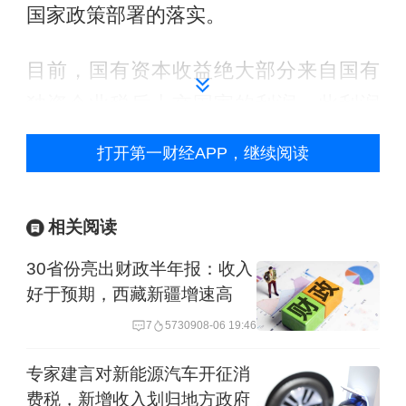
国家政策部署的落实。
目前，国有资本收益绝大部分来自国有
独资企业税后上交国家的利润。此利润
按照一定比例来收取，纳入财政账本
打开第一财经APP，继续阅读
（国有资本经营预算）。从2008年中国
设立国有资本经营预算来看，国有资本
相关阅读
收益上缴财政比例总体上不断提高。
30省份亮出财政半年报：收入
以中央国有全资企业（非金融）税后利
好于预期，西藏新疆增速高
润的收取为例，根据不同企业类型等一
7
57309
08-06 19:46
开始实行了10%、5%、暂缓三年收取和
专家建言对新能源汽车开征消
免收四档，此后经过多次调整，2025年
费税，新增收入划归地方政府