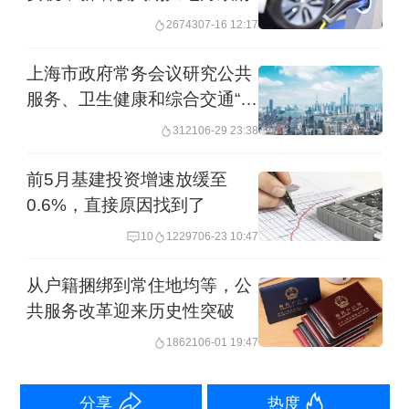
提升为35%、30%、20%和免收四档。
26743
07-16 12:17
上海市政府常务会议研究公共
比如，中国烟草总公司、中国石油天然
服务、卫生健康和综合交通“十
气集团公司、中国石油化工集团公司、
五五”规划
3121
06-29 23:38
中国海洋石油总公司等烟草、资源型央
企税后利润上缴财政比例为35%最高
前5月基建投资增速放缓至
0.6%，直接原因找到了
档，贡献了央企上交财政利润大头。
10
12297
06-23 10:47
而各地对当地国企利润上缴财政比例的
从户籍捆绑到常住地均等，公
规定并不完全一致，但总体上也呈现适
共服务改革迎来历史性突破
度提高的趋势。
18621
06-01 19:47
比如，根据吉林省财政厅信息，2019年
分享
热度