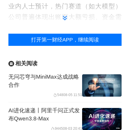
业内人士预计，热门赛道（如大模型）
公司普遍体现出账面大额亏损、资金需
求巨大的财务特点。但是，这类公司展
现出的强劲商业化增长势头，仍使得A股
打开第一财经APP，继续阅读
投资者热情高涨，估值预期也较高。未
来，像MiniMax、智谱等目前仍处于持续
相关阅读
投入和亏损阶段的公司，从H股回A股的
无问芯穹与MiniMax达成战略
可能性会越来越多。
合作
548
08-05 11:51
制度红利持续释放
AI进化速递丨阿里千问正式发
6月1日晚间，智谱发布公告称，计划申
布Qwen3.8-Max
请在A股科创板上市，拟募集资金150亿
9445
08-03 20:41