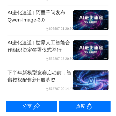
元。此前，MiniMax已于5月29日启动了
AI进化速递 | 阿里千问发布
IPO辅导。
Qwen-Image-3.0
6965
07-21 20:50
智谱、MiniMax均为AI大模型公司。财务
数据显示，智谱2025年总收入为7.24亿
AI进化速递 | 世界人工智能合
作组织协定签署仪式举行
元人民币，净亏损达47.18亿元人民币；
5322
07-16 20:50
MiniMax 2025年总收入为7904万美元，
年内净亏损为18.72亿美元。
下半年新模型竞赛启动前，智
谱授权配售新H股募资
关于回归A股的原因，智谱称，主要为进
5787
07-09 14:47
一步加快公司发展、巩固作为硬科技创
新者的地位及提升综合竞争力，同时在A
分享
热度
股发行上市也是公司响应国家发展战略