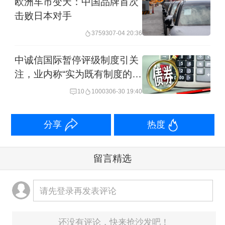
欧洲车市变天：中国品牌首次
击败日本对手
37593
07-04 20:36
中诚信国际暂停评级制度引关
注，业内称“实为既有制度的强
化”
10
10003
06-30 19:40
分享
热度
留言精选
请先登录再发表评论
还没有评论，快来抢沙发吧！