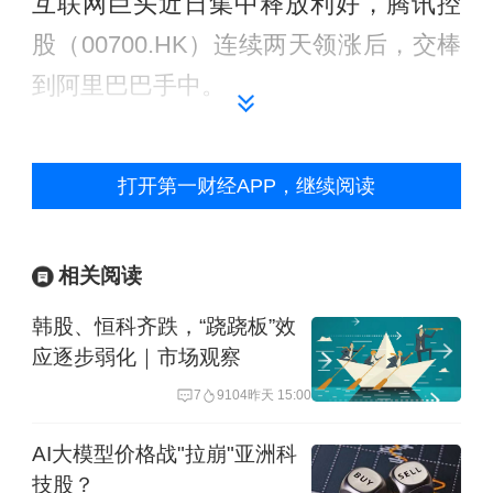
互联网巨头近日集中释放利好，腾讯控
股（00700.HK）连续两天领涨后，交棒
到阿里巴巴手中。
7月8日，阿里巴巴第一季度财报前瞻释
打开第一财经APP，继续阅读
放了阿里云持续高增长及电商等业务利
润恢复趋势，其中阿里云收入增长加速
至45%左右，超出市场预期。
相关阅读
韩股、恒科齐跌，“跷跷板”效
7月6日和7日，行情上涨的领涨者是腾讯
应逐步弱化｜市场观察
等。据腾讯混元公众号，6日，腾讯混元
7
9104
昨天 15:00
正式发布Hy3；据摩尔线程消息，7月6
AI大模型价格战"拉崩"亚洲科
日，美团（03690.HK）新一代万亿参数
技股？