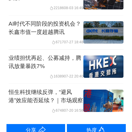
大模型LongCat-2.0正式开源；快手可灵
22186
08-03 16:49
AI此前也引入投资者，融资规模最高30
AI时代不同阶段的投资机会？
亿美元。
长鑫市值一度超越腾讯
更早的6月29日，有市场消息称，百度人
6717
07-27 18:48
工智能芯片子公司昆仑芯计划在香港上
业绩担忧再起、公募减持，腾
市，目标估值500亿美元（约3400亿元
讯放量暴跌7%
人民币），但上述消息未获百度证实。
16389
07-22 20:40
恒生科技继续反弹，“避风
光大证券国际策略师伍礼贤向第一财经
港”效应能否延续？｜市场观察
分析，从目前反弹幅度来看，大型互联
6748
07-20 16:58
网公司估值依然有吸引力，腾讯、阿里
预期市盈率仅16倍左右，相当于消费股
分享
热度