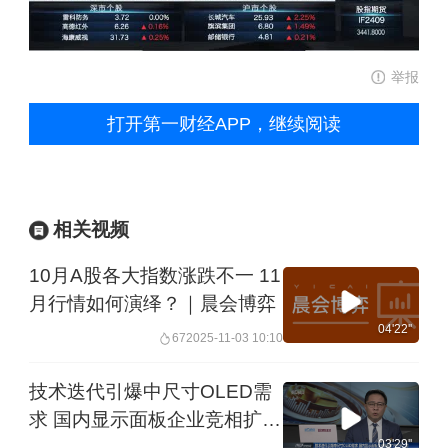
举报
打开第一财经APP，继续阅读
相关视频
10月A股各大指数涨跌不一 11
月行情如何演绎？｜晨会博弈
04'22''
67
2025-11-03 10:10
技术迭代引爆中尺寸OLED需
求 国内显示面板企业竞相扩产
力争上游
03'29''