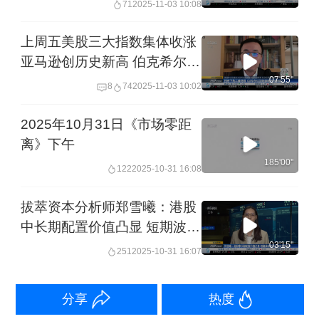
71
2025-11-03 10:08
上周五美股三大指数集体收涨
亚马逊创历史新高 伯克希尔利
润大增 连续5季度不回购 现金
07'55''
8
74
2025-11-03 10:02
储备创新高 美国参议院通过决
议终止特朗普全球关税政策 但
2025年10月31日《市场零距
众议院通过难度大 ｜从华尔街
离》下午
到陆家嘴
185'00''
122
2025-10-31 16:08
拔萃资本分析师郑雪曦：港股
中长期配置价值凸显 短期波动
中资金转向业绩驱动
03'15''
251
2025-10-31 16:07
分享
热度