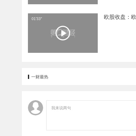
欧股收盘：欧
01'33''
一财最热