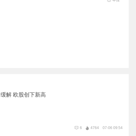
举报
缓解 欧股创下新高
6
4764
07-06 09:54