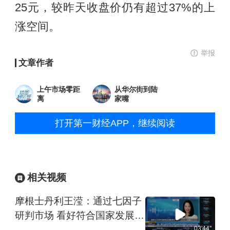
25元，较昨天收盘价仍有超过37%的上
涨空间。
举报
文章作者
上午市场零距
从华尔街到陆
离
家嘴
打开第一财经APP，继续阅读
相关视频
摩根士丹利王滢：通过七因子
研判市场 看好符合国家发展战
略的科创企业和优质红利股
03'44''