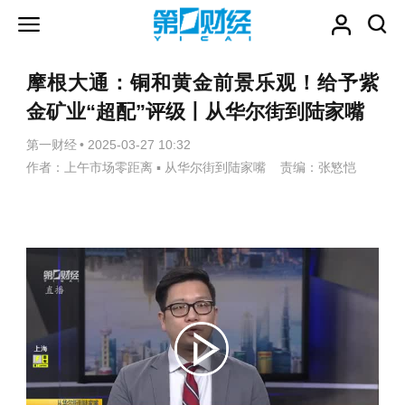
摩根大通：铜和黄金前景乐观！给予紫
金矿业“超配”评级丨从华尔街到陆家嘴
第一财经
•
2025-03-27 10:32
作者：上午市场零距离 ▪ 从华尔街到陆家嘴 责编：张慜恺