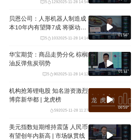
5
129
2025-11-28 14:54
贝恩公司：人形机器人制造成
本10年内有望降7成 将驱动规
模化应用落地
01'56''
5
103
2025-11-28 14:14
华宝期货：商品走势分化 棕榈
油反弹焦炭弱势
01'11''
5
90
2025-11-28 14:12
机构抢筹锂电股 知名游资激烈
博弈新华都 | 龙虎榜
06'59''
59
2025-11-28 11:27
美元指数短期维持震荡 人民币
有望创年内新高 | 市场纵贯线