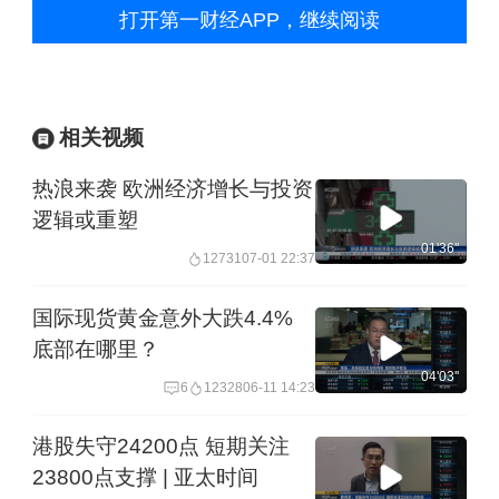
打开第一财经APP，继续阅读
相关视频
热浪来袭 欧洲经济增长与投资
逻辑或重塑
01'36''
12731
07-01 22:37
国际现货黄金意外大跌4.4%
底部在哪里？
04'03''
6
12328
06-11 14:23
港股失守24200点 短期关注
23800点支撑 | 亚太时间