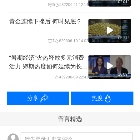
02'01''
5
5322
06-11 12:14
黄金连续下挫后 何时见底？
06'37''
7
8298
06-10 14:02
“暑期经济”火热释放多元消费
活力 短期热度如何延续为长效
动能？| 夜话
10'09''
4392
06-09 22:43
分享
热度
留言精选
请先登录再发表评论