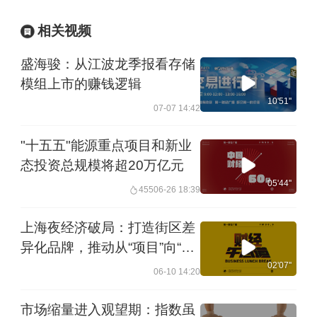
相关视频
盛海骏：从江波龙季报看存储
模组上市的赚钱逻辑
10'51''
07-07 14:42
"十五五"能源重点项目和新业
态投资总规模将超20万亿元
05'44''
455
06-26 18:39
上海夜经济破局：打造街区差
异化品牌，推动从“项目”向“产
业”升级
02'07''
06-10 14:20
市场缩量进入观望期：指数虽