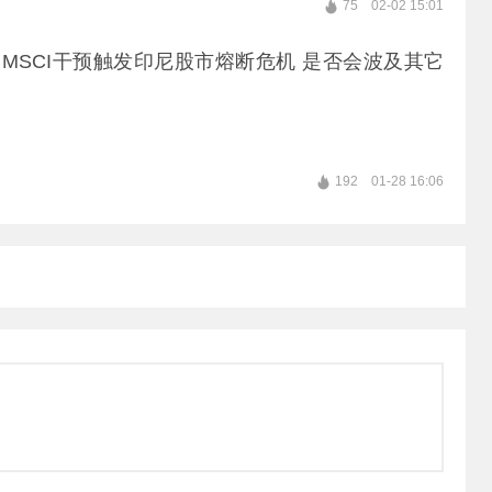
75
02-02 15:01
能吸引国内外消费者，让全球需求在上海联动爆发。
| MSCI干预触发印尼股市熔断危机 是否会波及其它
192
01-28 16:06