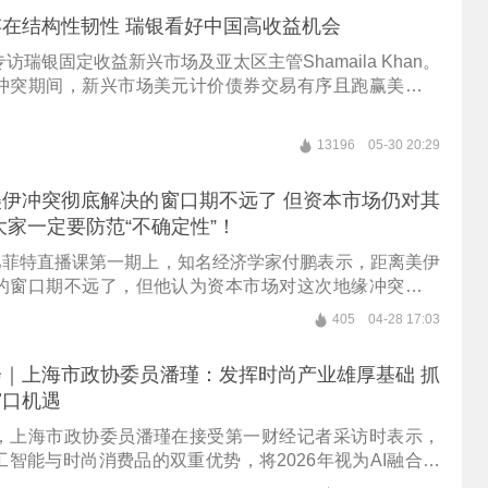
在结构性韧性 瑞银看好中国高收益机会
访瑞银固定收益新兴市场及亚太区主管Shamaila Khan。
冲突期间，新兴市场美元计价债券交易有序且跑赢美国同
出结构性韧性，地域分散化正成为全球资产配置关键趋
券有望持续跑赢。对于中国资产，Shamaila Khan表示，
13196
05-30 20:29
增长稳定、地产行业触底，持续看好中国高收益债，特别
和地产债。
伊冲突彻底解决的窗口期不远了 但资本市场仍对其
大家一定要防范“不确定性”！
在巴菲特直播课第一期上，知名经济学家付鹏表示，距离美伊
的窗口期不远了，但他认为资本市场对这次地缘冲突的传
估，因此需要在确定性中防范不确定性。
405
04-28 17:03
｜上海市政协委员潘瑾：发挥时尚产业雄厚基础 抓
窗口机遇
，上海市政协委员潘瑾在接受第一财经记者采访时表示，
智能与时尚消费品的双重优势，将2026年视为AI融合日
窗口期。通过打造智能消费高地，不仅能挖掘本地存量、