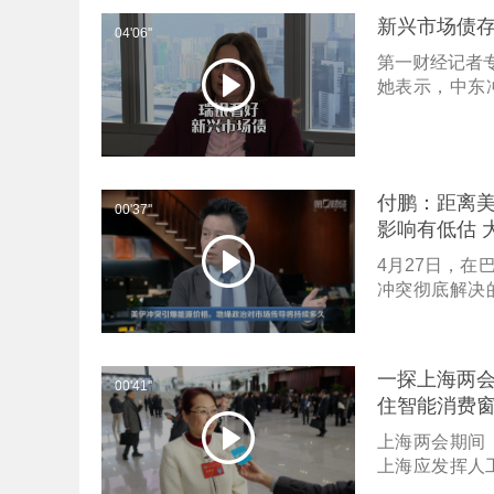
新兴市场债存
04'06''
第一财经记者专
她表示，中东
类债券，展现
势，新兴市场债
随着中国经济
是精选工业债
付鹏：距离美
00'37''
影响有低估 
4月27日，
冲突彻底解决
导效应仍有低
一探上海两会
00'41''
住智能消费
上海两会期间
上海应发挥人工
常消费的关键