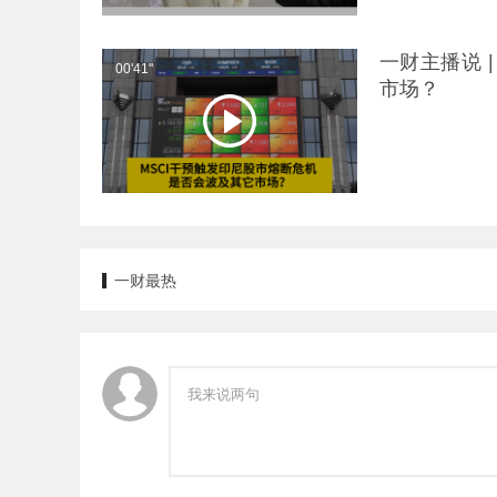
提升增量，更
一财主播说 
00'41''
市场？
一财最热