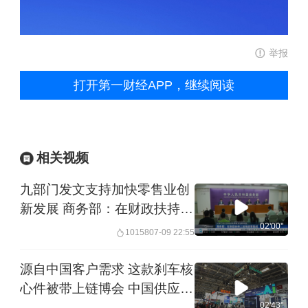
举报
打开第一财经APP，继续阅读
相关视频
九部门发文支持加快零售业创
新发展 商务部：在财政扶持上
加强政策集成
02'00''
10158
07-09 22:55
源自中国客户需求 这款刹车核
心件被带上链博会 中国供应链
成跨国企业创新“发动机” | 一
02'43''