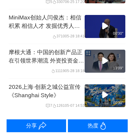
5
3307
06-25 17:20
览
MiniMax创始人闫俊杰：相信
积累 相信人才 发掘优秀人才
提供好的环境 中国科技创新定
00'30''
3710
05-28 18:41
会越来越好 | @发布会
摩根大通：中国的创新产品正
在引领世界潮流 外资投资金额
和质量不断提升｜首席对策
13'09''
11119
05-28 18:18
2026上海·创新之城公益宣传
《Shanghai Style》
00'30''
7
1261
05-07 14:53
分享
热度