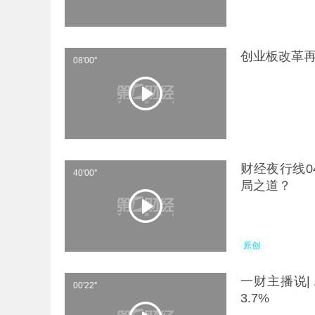
创业板改革再
08'00''
财经夜行线0
40'00''
局之道？
原创
一财主播说|
00'22''
3.7%