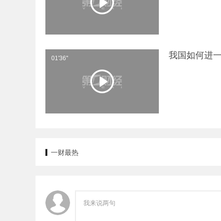
我国如何进一
01'36''
一财最热