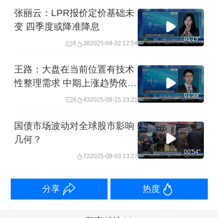
张丽云：LPR报价定价基础未
变 四季度或降准降息
01'19''
6
38
2025-09-22 12:54
王路：大盘在当前位置有技术
性整理需求 中期上涨趋势依然
乐观
01'39''
8
43
2025-09-15 23:21
国债市场波动对全球股市影响
几何？
00'54''
72
2025-09-03 23:27
分享
热度