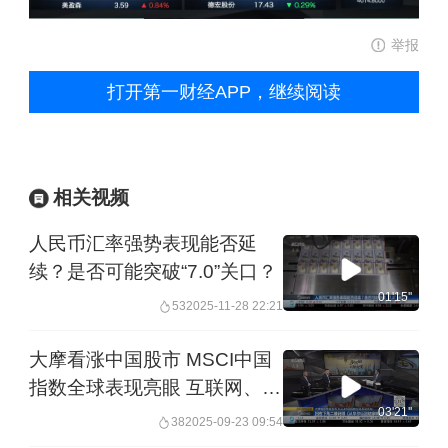
举报
打开第一财经APP，继续阅读
相关视频
人民币汇率强势表现能否延
续？是否可能突破“7.0”关口？
01'15''
53
2025-11-28 22:21
大摩看涨中国股市 MSCI中国
指数全球表现亮眼 互联网、科
技等核心板块成关键丨从华尔
03'21''
38
2025-09-23 09:54
街到陆家嘴