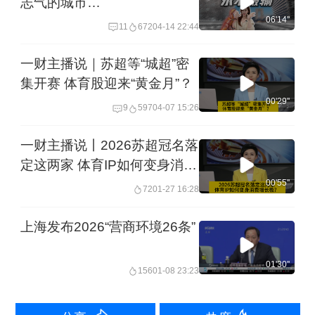
志气的城市…
06'14''
11
672
04-14 22:44
一财主播说｜苏超等“城超”密
集开赛 体育股迎来“黄金月”？
00'29''
9
597
04-07 15:26
一财主播说丨2026苏超冠名落
定这两家 体育IP如何变身消费
增长极？
00'55''
72
01-27 16:28
上海发布2026“营商环境26条”
01'30''
156
01-08 23:23