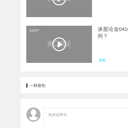
谈股论金04
54'57''
间？
原创
一财最热