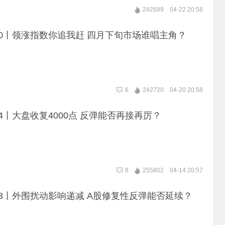
242689
04-22 20:58
20丨领涨指数你追我赶 四月下旬市场谁唱主角？
6
242720
04-20 20:58
14丨大盘收复4000点 反弹能否再接再厉？
8
255802
04-14 20:57
13丨外围扰动影响递减 A股修复性反弹能否延续？