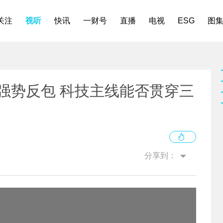
关注
视听
快讯
一财号
直播
电视
ESG
图
数强势反包 科技主线能否贯穿三
分享到：