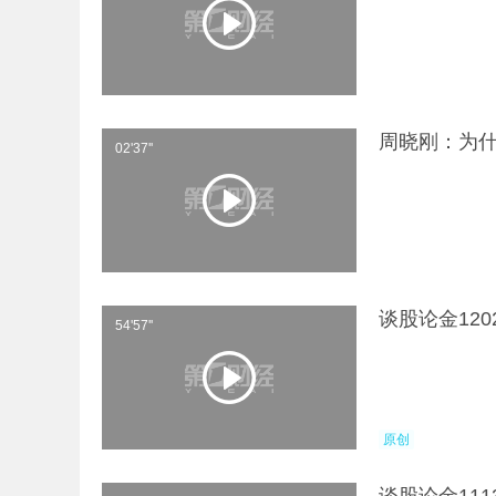
周晓刚：为什
02'37''
谈股论金12
54'57''
原创