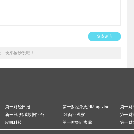
发表评论
论，快来抢沙发吧！
第一财经日报
第一财经杂志YiMagazine
第一财
新一线·知城数据平台
DT商业观察
第一财
应帆科技
第一财经陆家嘴
第一财