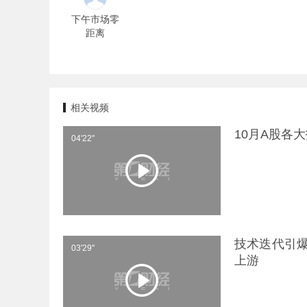
下午市场零
距离
相关视频
10月A股各
04'22''
技术迭代引爆
03'29''
上游