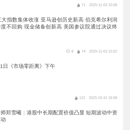
71
2025-11-03 10:08
大指数集体收涨 亚马逊创历史新高 伯克希尔利润
季度不回购 现金储备创新高 美国参议院通过决议终
关税政策 但众议院通过难度大 ｜从华尔街到陆家
8
74
2025-11-03 10:02
月31日《市场零距离》下午
122
2025-10-31 16:08
师郑雪曦：港股中长期配置价值凸显 短期波动中资
驱动