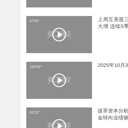
上周五美股三
07'55''
大增 连续5
止特朗普全球
嘴
2025年10
185'00''
拔萃资本分析
03'15''
金转向业绩