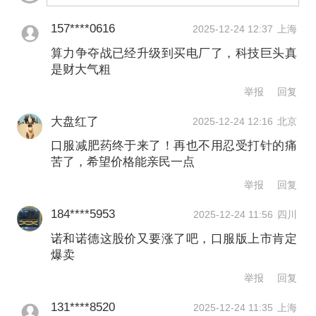
源：算力密度与可控电力。当下AI训练
157****0616
2025-12-24 12:37
上海
与推理对能源的需求呈指数级增长，算
算力争夺战已经升级到买电厂了，科技巨头真
力版图正在从“AI芯片争夺战”转向“电力
是财大气粗
争夺战”。微软、亚马逊布局核能、小型
举报
回复
电站，谷歌则以并购方式补齐数据中心
大盘红了
2025-12-24 12:16
北京
地产能力，这是科技巨头对未来能源—
口服减肥药终于来了！再也不用忍受打针的痛
苦了，希望价格能亲民一点
算力链的深度押注。此举还标志着大型
举报
回复
科技公司将进一步从“重资产回避模式”转
184****5953
2025-12-24 11:56
四川
向“算力资产持有模式”，AI将推动Big
诺和诺德这股价又要涨了吧，口服版上市肯定
Tech重新变成基础设施企业。
爆卖
举报
回复
131****8520
2025-12-24 11:35
上海