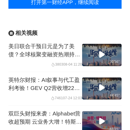
打开第一财经APP，继续阅读
②谷歌47.5亿美元收购Intersect 加码AI
相关视频
基建
美日联合干预日元是为了美
谷歌母公司Alphabet周一宣布以47.5亿
债？全球核聚变融资热潮持
续！石油资本将巨额收购游戏
30'56''
美元现金收购数据中心和能源基础设施
3803
08-04 11:20
巨头EA？丨20260804从华尔
公司Intersect，同时承担其债务。交易
街到陆家嘴
英特尔财报：AI叙事与代工盈
完成后，Intersect将保持独立运营，谷
利考验！GEV Q2营收增22%
订单创纪录 燃气轮机行业有确
44'45''
歌将获得其在建数据中心项目、数吉瓦
7461
07-24 12:03
定性长牛？丨20260724从华
级能源资产及核心团队，旨在加快谷歌
尔街到陆家嘴
双巨头财报来袭：Alphabet营
数据中心及电力设施的建设，以应对人
收超预期 云业务大增！特斯拉
Q2自由现金流转负 马斯克重
61'15''