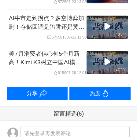
工智能领域的激烈竞争，尤其是与
5725
07-23 13:03
申全年超250亿资本开支丨
OpenAI的竞争。双方曾有合作，此次收
20260723从华尔街到陆家嘴
AI牛市走到拐点？多空博弈加
购不含Intersect加州及德州部分资产，
剧！存储回调是陷阱还是黄金
预计2026年上半年完成。Alphabet CEO
坑？Vera Rubin竞品AMD
40'04''
5
5818
07-22 11:58
Helios获微软订单丨
称此举将提升新基建效率，推动美国创
20260722从华尔街到陆家嘴
美7月消费者信心创5个月新
新与全球领导力。
高！Kimi K3树立中国AI模型
定价新标杆！“Kimi时刻”加速
47'39''
6159
07-20 12:01
-哈佛大学梅森高级研究员郑科
费城半导体指数入熊？丨
（CFA）：Alphabet买的不只是数据中
20260720从华尔街到陆家嘴
分享
热度
心厂房，而是未来十年的“算力底盘”。
Intersect擅长开发可快速并网、具有低
留言精选
(6)
能耗优势的数据中心资产，这让谷歌在
新一轮AI竞争中提前锁定两个核心资
请先登录再发表评论