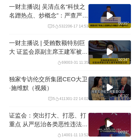
一财主播说| 吴清点名“科技之
名蹭热点、炒概念”：严查严
打！
00'35''
5
5322
06-17 14:53
一财主播说 | 受贿数额特别巨
大 证监会原副主席王建军被提
起公诉
00'34''
690
03-31 11:35
独家专访伦交所集团CEO大卫
·施维默（视频）
06'30''
5
4113
01-22 14:02
证监会：突出打大、打恶、打
重点 从严惩治各类恶性违法行
为
00'22''
140
01-11 13:52