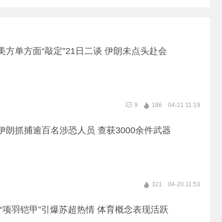
 美方单方面“敲定”21日二谈 伊朗未点头赴会
9
186
04-21 11:19
|伊朗抓捕逾百名涉恐人员 查获3000余件武器
321
04-20 11:53
| “项羽铠甲”引爆苏超热情 体育概念表现活跃