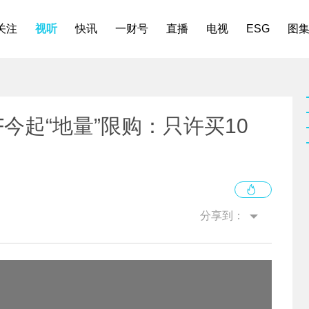
关注
视听
快讯
一财号
直播
电视
ESG
图
F今起“地量”限购：只许买10
分享到：