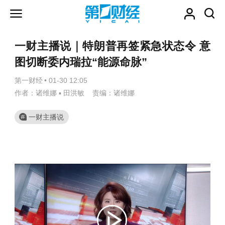
一财主播说｜特朗普再签紧急状态令 意
图切断委内瑞拉“能源命脉”
第一财经
•
01-30 12:05
作者：诸维娜 ▪ 田洪敏 责编：诸维娜
一财主播说