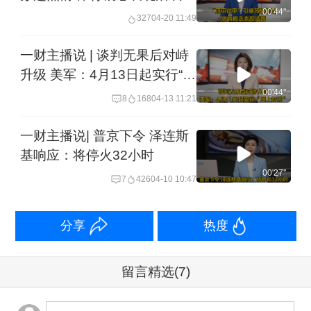
00'44''
327
04-20 11:49
一财主播说 | 谈判无果后对峙
升级 美军：4月13日起实行“海
上封锁”
00'44''
8
168
04-13 11:21
一财主播说| 普京下令 泽连斯
基响应：将停火32小时
00'27''
7
426
04-10 10:47
分享
热度
留言精选
(7)