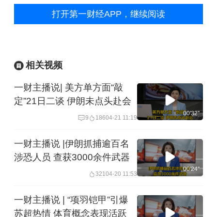
打开第一财经APP，继续阅读
相关视频
一财主播说| 美方单方面“敲
定”21日二谈 伊朗未点头赴会
00'32''
9
186
04-21 11:19
一财主播说 |伊朗抓捕逾百名
涉恐人员 查获3000余件武器
00'24''
321
04-20 11:53
一财主播说 | “项羽铠甲”引爆
苏超热情 体育概念表现活跃