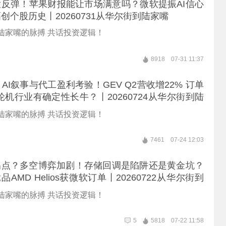
大反弹！苹果财报能让市场满意吗？微软提振AI信心
创个股历史丨20260731从华尔街到陆家嘴
陆家嘴的脉搏 共话投资逻辑！
8918
07-31 11:37
AI叙事与代工盈利考验！GEV Q2营收增22% 订单
轮机行业有确定性长牛？丨20260724从华尔街到陆
陆家嘴的脉搏 共话投资逻辑！
7461
07-24 12:03
拐点？多空博弈加剧！存储回调是陷阱还是黄金坑？
in竞品AMD Helios获微软订单丨20260722从华尔街到
陆家嘴的脉搏 共话投资逻辑！
5
5818
07-22 11:58