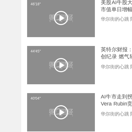
美股AI牛股
46'18''
市值单日增幅
华尔街的心跳 
英特尔财报：
44'45''
创纪录 燃气
家嘴
华尔街的心跳 
AI牛市走到
40'04''
Vera Rub
陆家嘴
华尔街的心跳 