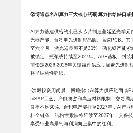
②博通点名AI算力三大核心瓶颈 算力供给缺口或持
AI算力基建供给约束已从芯片制造蔓延至光学元
光器产能、台积电先进制程晶圆、高速PCB。其
至六个月，激光器良率不足30%，磷化铟产能紧缺
被锁定，瓶颈或持续至2027年。ABF基板、
前锁定2026-2028年关键组件供应，涵盖先
将呈结构性延续。
-洪毅投资周尚晨：博通指出AI算力供应链面临
mSAP工艺、产能挤占和高速材料限制，交货周
良率不足30%、台积电产能排至2027年，AI
料全链条，结构性紧缺将延续至2027年，具备
享受行业高景气与利润向上集中的红利。