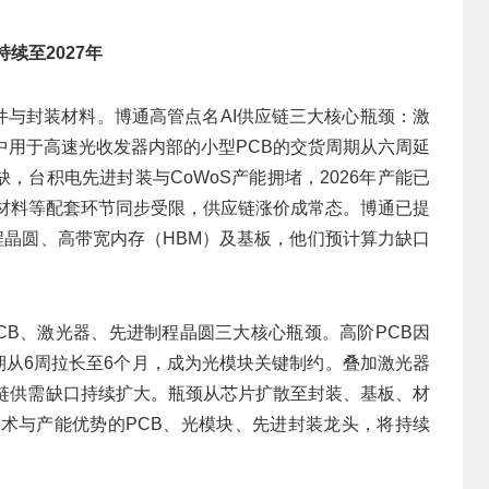
续至2027年
件与封装材料。博通高管点名AI供应链三大核心瓶颈：激
中用于高速光收发器内部的小型PCB的交货周期从六周延
，台积电先进封装与CoWoS产能拥堵，2026年产能已
封装材料等配套环节同步受限，供应链涨价成常态。博通已提
进制程晶圆、高带宽内存（HBM）及基板，他们预计算力缺口
PCB、激光器、先进制程晶圆三大核心瓶颈。高阶PCB因
期从6周拉长至6个月，成为光模块关键制约。叠加激光器
产业链供需缺口持续扩大。瓶颈从芯片扩散至封装、基板、材
技术与产能优势的PCB、光模块、先进封装龙头，将持续