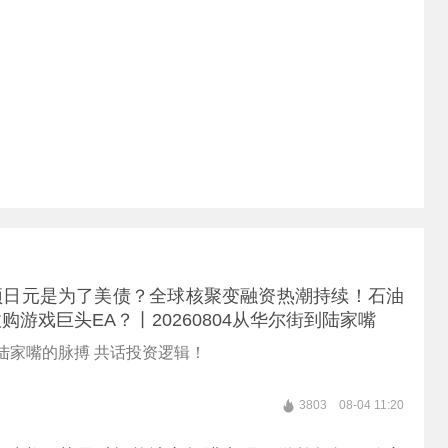
预日元是为了美债？全球核聚变融资热潮持续！石油
购游戏巨头EA？丨20260804从华尔街到陆家嘴
陆家嘴的脉搏 共话投资逻辑！
3803
08-04 11:20