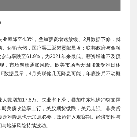
温
，失业率降至4.3%，叠加薪资增速放缓、2月数据下修，就
筑、运输仓储，医疗罢工返岗贡献显著；联邦政府与金融
参与率跌至61.9%，为2021年来最低。薪资增速不及预
未体现，市场聚焦通胀风险。欧美市场当天因耶稣受难日休
ME数据显示，4月美联储几无降息可能，年底按兵不动概
业人数增加17.8万、失业率下滑，叠加中东地缘冲突支撑
0年期美债收益率上行，美股期货微跌，美元走强、非美货
期既难降息也无加息必要，政策进入观察期。经济韧性与
期与地缘风险持续波动。