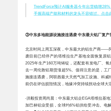
TrendForce预计AI服务器今年出货稳增
手握高端产能和材料的龙头不容错过。点击
③中东多地能源设施接连遇袭 中东最大铝厂复产
北京时间上周五深夜，中东最大的铝生产商——
袭目前已经停产的塔维拉生产基地全面恢复原铝
2025年生产160万吨铸锭，还配套有发电厂、
去一周伦敦铝期货涨超5%。值得注意的是，工
施接连遇袭，阿联酋最大天然气加工设施、科威
前仍在评估损毁情况，地缘冲突持续扰动全球大
-洪毅投资周尚晨：中东最大铝企EGA塔维拉基地
加巴林铝业受损，全球约6%铝供给受冲击。电