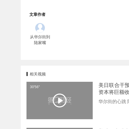
文章作者
从华尔街到
陆家嘴
相关视频
美日联合干
30'56''
资本将巨额收
华尔街的心跳 