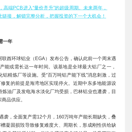
28%，高端PCB进入“量价齐升”的超级周期。未来两年，
此链接，解锁完整分析，把握投资的下一个大机会！
需一年
阿联酋环球铝业（EGA）发布公告，确认此前一个周末遇
产能或需长达一年时间。该基地是全球最大铝厂之一，
氧化铝精炼厂等设施。受“百万吨铝产能下线”消息刺激，过
厂修复的前提是海湾地区实现停火。近期中东多地能源设
特炼油厂及发电海水淡化厂均受损，巴林铝业也遭袭，目
宗商品供应。
遇袭，全面复产需12个月，160万吨年产能长期缺失，叠
解槽凝固损毁导致修复难度大、周期长，形成刚性供给缺