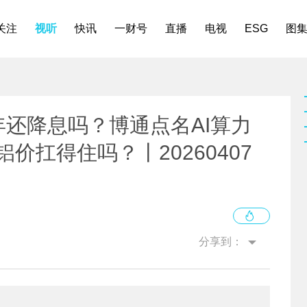
关注
视听
快讯
一财号
直播
电视
ESG
图
年还降息吗？博通点名AI算力
价扛得住吗？丨20260407
分享到：