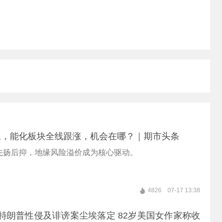
温，能化板块全线跟涨，机会在哪？｜期市头条
先扬后抑，地缘风险溢价成为核心驱动。
4826
07-17 13:38
 特朗普性侵及诽谤案尘埃落定 82岁美国女作家称收