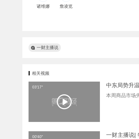
诸维娜
詹凌览
一财主播说
相关视频
中东局势升
03'17''
本周商品市场
一财主播说|
00'40''