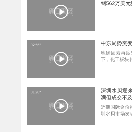
到562万美
中东局势突变
02'56''
地缘因素再度
下，化工板块
深圳水贝迎来
01'20''
满但成交不及
近期国际金价
圳水贝市场发
表示，相较去
规模不足去年