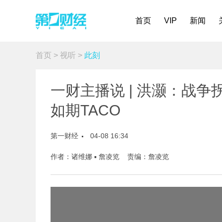
首页
VIP
新闻
首页
>
视听
>
此刻
一财主播说 | 洪灏：战
如期TACO
第一财经
04-08 16:34
作者：诸维娜 ▪ 詹凌览 责编：詹凌览