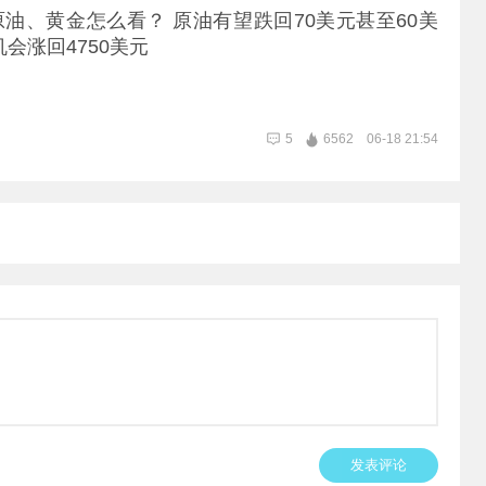
费者仍认为当前价位偏高，心中理想入手价在500元/克左
油、黄金怎么看？ 原油有望跌回70美元甚至60美
复震荡影响，即便有意入手，大家也只挑选小巧吊坠自
机会涨回4750美元
囤金。
5
6562
06-18 21:54
发表评论