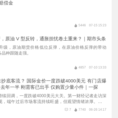
元赔偿金
5446
07-15 15:23
，原油 V 型反转，通胀担忧卷土重来？｜期市头条
升级，原油期货价格低位反弹，在原油价格反弹的带动
各品种跟随走强。
4857
07-10 13:33
抄底客流？ 国际金价一度跌破4000美元 有门店爆
去年一半 刚需客已出手 仅购置少量小件｜一探
持续回调，一度跌破4000美元大关。第一财经记者走访深
现，端午过后市场客流持续旺盛，但观望情绪浓厚。商家
年金价上涨时的热销行情，如今整体销量下滑明显，成交
7
7740
06-26 14:17
一半，高位买入过黄金的消费者，当下入手意愿更是大幅