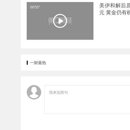
降低。多数消
美伊和解后原
右。受金价反
00'55''
元 黄金仍有
戴，不敢大额
一财最热