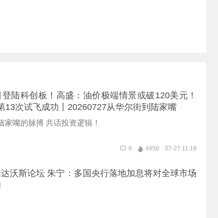
登陆科创板！高盛：油价极端情景或破120美元！
舰第13次试飞成功丨20260727从华尔街到陆家嘴
陆家嘴的脉搏 共话投资逻辑！
8
4950
07-27 11:19
达沃斯论坛 朱宁：多国央行落地加息将对全球市场
响