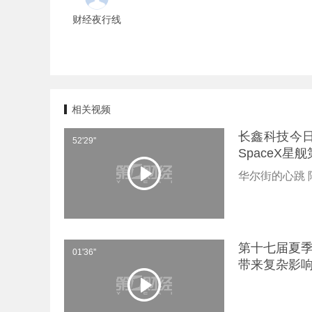
财经夜行线
相关视频
长鑫科技今日
52'29''
SpaceX星
华尔街的心跳 
第十七届夏季
01'36''
带来复杂影