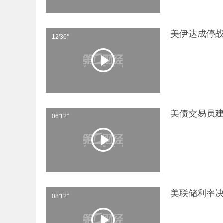
美伊达成停战
12'36''
美债交易员建
06'12''
美联储利率决
08'12''