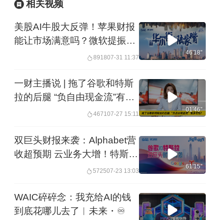
相关视频
美股AI牛股大反弹！苹果财报
能让市场满意吗？微软提振AI
信心 市值单日增幅创个股历史
46'18''
8918
07-31 11:37
丨20260731从华尔街到陆家
嘴
一财主播说 | 拖了谷歌和特斯
拉的后腿 “负自由现金流”有多
可怕？
01'46''
4671
07-27 15:11
双巨头财报来袭：Alphabet营
收超预期 云业务大增！特斯拉
Q2自由现金流转负 马斯克重
61'15''
5725
07-23 13:03
申全年超250亿资本开支丨
20260723从华尔街到陆家嘴
WAIC碎碎念：我充给AI的钱
到底花哪儿去了︱未来・♾️