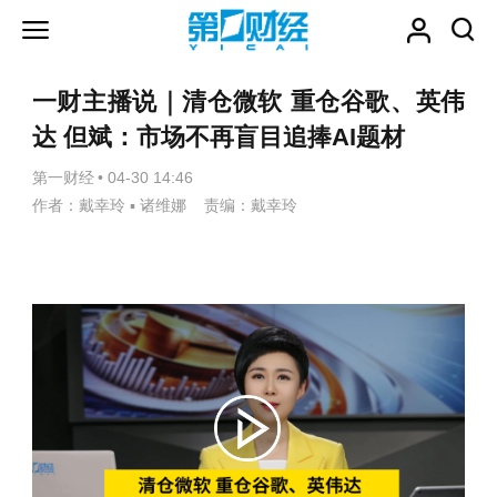
一财主播说｜清仓微软 重仓谷歌、英伟
达 但斌：市场不再盲目追捧AI题材
第一财经
•
04-30 14:46
作者：戴幸玲 ▪ 诸维娜 责编：戴幸玲