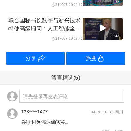
03'37''
5446
07-20 21:32
联合国秘书长数字与新兴技术
特使高级顾问：人工智能全球
治理 开源是可行之路 ︱未
00'48''
2470
07-19 18:42
来・♾️
分享
热度
留言精选
(5)
请先登录再发表评论
133****1477
04-30 16:30
四川
谷歌和英伟达确实稳。