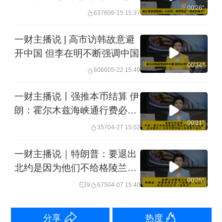
束力”
00'26''
6376
06-15 15:37
一财主播说 | 高市访韩故意避
开中国 但李在明不断强调中国
00'34''
6066
05-22 15:49
一财主播说丨强推本币结算 伊
朗：霍尔木兹海峡通行费必须
以里亚尔结算
00'21''
357
04-27 15:02
一财主播说｜特朗普：要退出
北约是因为他们不给格陵兰
岛！
00'25''
9
675
04-07 15:40
分享
热度