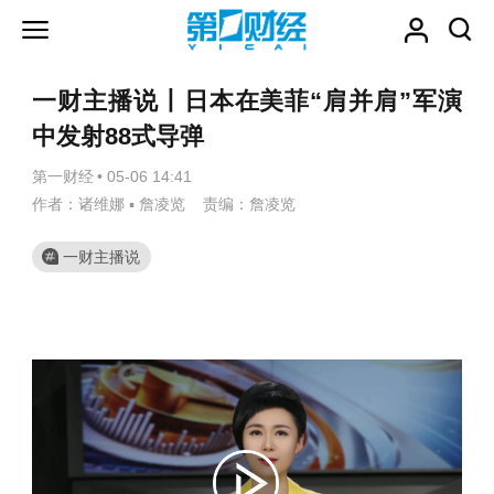
一财主播说丨日本在美菲“肩并肩”军演
中发射88式导弹
第一财经
•
05-06 14:41
作者：诸维娜 ▪ 詹凌览 责编：詹凌览
一财主播说