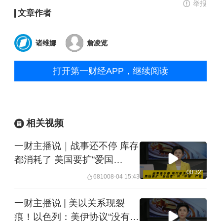
举报
文章作者
诸维娜
詹凌览
打开第一财经APP，继续阅读
相关视频
一财主播说｜战事还不停 库存
都消耗了 美国要扩“爱国
者”和“萨德”产能
00'32''
6810
08-04 15:43
一财主播说 | 美以关系现裂
痕！以色列：美伊协议“没有约