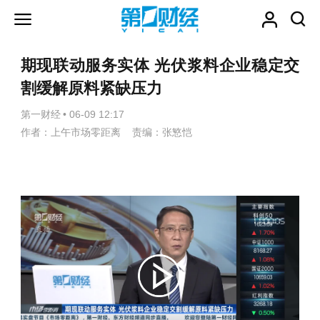
期现联动服务实体 光伏浆料企业稳定交
割缓解原料紧缺压力
第一财经
•
06-09 12:17
作者：上午市场零距离 责编：张慜恺