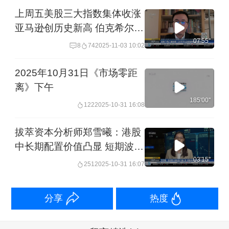
上周五美股三大指数集体收涨
亚马逊创历史新高 伯克希尔利
润大增 连续5季度不回购 现金
07'55''
8
74
2025-11-03 10:02
储备创新高 美国参议院通过决
议终止特朗普全球关税政策 但
2025年10月31日《市场零距
众议院通过难度大 ｜从华尔街
离》下午
到陆家嘴
185'00''
122
2025-10-31 16:08
拔萃资本分析师郑雪曦：港股
中长期配置价值凸显 短期波动
中资金转向业绩驱动
03'15''
251
2025-10-31 16:07
分享
热度