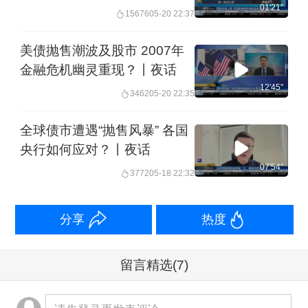
01'21''
15676
05-20 22:37
美债抛售潮波及股市 2007年
金融危机幽灵重现？丨夜话
12'45''
3462
05-20 22:35
全球债市遭遇“抛售风暴” 各国
央行如何应对？丨夜话
07'54''
3772
05-18 22:32
分享
热度
留言精选
(7)