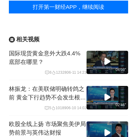
打开第一财经APP，继续阅读
相关视频
国际现货黄金意外大跌4.4%
底部在哪里？
04'03''
6
12328
06-11 14:23
林振龙：在美联储明确转鸽之
前 黄金下行趋势不会发生根本
性变化
02'46''
5
10189
06-10 14:02
欧股全线上扬 市场聚焦美伊局
势前景与英伟达财报