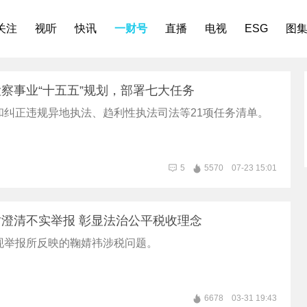
关注
视听
快讯
一财号
直播
电视
ESG
图
察事业“十五五”规划，部署七大任务
和纠正违规异地执法、趋利性执法司法等21项任务清单。
5
5570
07-23 15:01
澄清不实举报 彰显法治公平税收理念
现举报所反映的鞠婧祎涉税问题。
6678
03-31 19:43