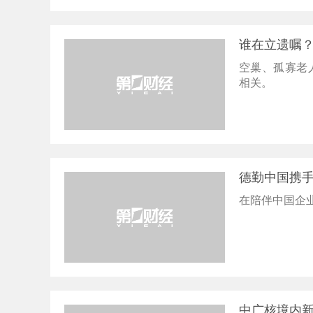
谁在立遗嘱
空巢、孤寡老
相关。
德勤中国携
在陪伴中国企
中广核境内新