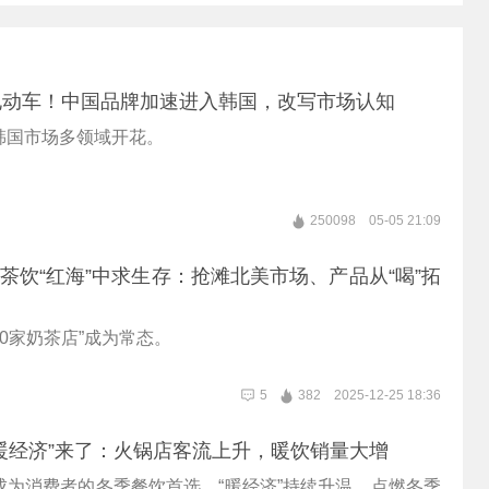
电动车！中国品牌加速进入韩国，改写市场认知
韩国市场多领域开花。
250098
05-05 21:09
 新茶饮“红海”中求生存：抢滩北美市场、产品从“喝”拓
10家奶茶店”成为常态。
5
382
2025-12-25 18:36
暖经济”来了：火锅店客流上升，暖饮销量大增
成为消费者的冬季餐饮首选，“暖经济”持续升温，点燃冬季