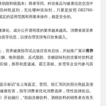
冰勃朗和植脂末）两者等同。科信食品与健康信息交流中
钟凯提到，无论哪种添加剂，只要是按照 GB2760-
》规定的适用范围和用量来操作，都是安全的。
健康化、成分公开透明度的要求越来越高。消费者甚至希
数值等信息，以便合理安排每日饮食摄入。
活动上，营养健康指导试点项目宣布启动，开始推广展示
营养
源性糖、饱和脂肪、反式脂肪、非糖甜味剂的含量对饮料进
A到D级，推荐程度递减。霸王茶姬、奈雪等企业均参与其
健康提示标识”在上海嘉定、普陀、徐汇等区的部分商超及便
健康危害，指导消费者优化消费选择，理性选择饮品。
条例》开始施行，“鼓励含糖饮料、酒精饮料的销售者在有关