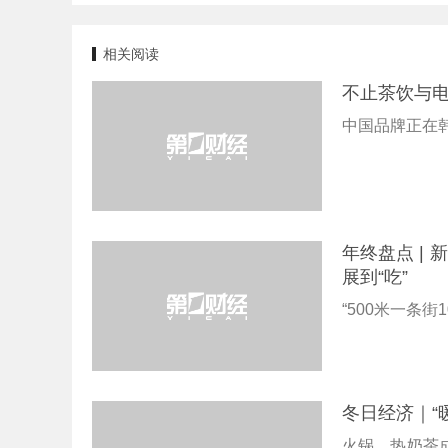
相关阅读
不止茶饮与
中国品牌正在
年终盘点 |
展到“吃”
“500米一条街
冬日经济｜“
火锅、热奶茶