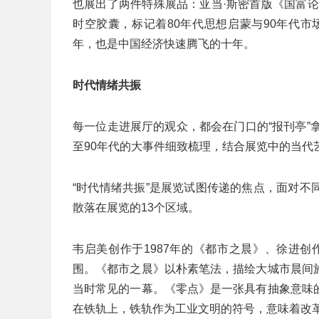
也展出了两件特殊展品：亚当·斯密首版《国富
时空胶囊，标记着80年代思想启蒙与90年代市
年，也是中国经济快速腾飞的十年。
时代情绪共振
每一位走进展厅的观众，都会在门口的“报刊亭”
至90年代的大事件细致梳理，结合展览中的当代
“时代情绪共振”是展览试图传递的焦点，面对
散落在展览的13个区域。
韦启美创作于1987年的《都市之晨》、徐进创
围。《都市之晨》以朴素笔法，描绘大城市晨间
当时常见的一幕。《零点》是一张具有抽象意味
在铁轨上，铁轨作为工业文明的符号，意味着改