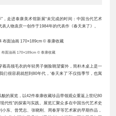
亭”，走进泰康美术馆新展“未完成的时间：中国当代艺术
新潮”代表人物袁庆一创作于1984年的代表作《春天来了》。
布面油画 170×189cm © 泰康收藏
，穿着高领毛衣的年轻男子侧脸眺望窗外，简朴木桌上是一
我们很容易就想到80年代，‘春天来了’不仅指季节，也寓
貌的展览，以42件泰康收藏珍品带领观众重返上世纪80
“现代性”的探索与实践。展览汇聚众多在中国当代艺术史
刘小东、曾梵志、张晓刚、周春芽等艺术家的早期作品，