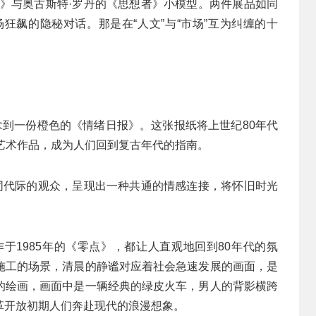
论》与奥古斯特·罗丹的《思想者》小模型。两件展品如同
场狂飙的隐秘对话。那是在“人文”与“市场”互为纠缠的十
拿到一份橙色的《情绪日报》。这张报纸将上世纪80年代
艺术作品，成为人们回到复古年代的指南。
不同代际的观众，呈现出一种共通的情感连接，将怀旧时光
作于1985年的《零点》，都让人直观地回到80年代的氛
施工的场景，清晨的静谧对应着社会急速发展的画面，是
的绘画，画面中是一辆经典的绿皮火车，男人的背影横跨
革开放初期人们奔赴现代的浪漫想象。