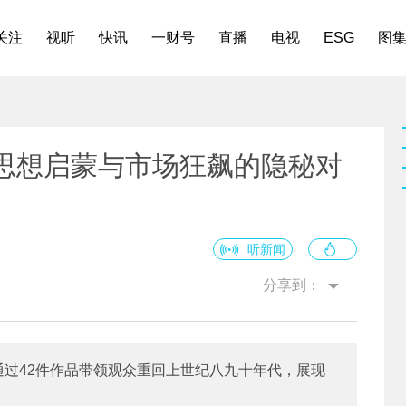
关注
视听
快讯
一财号
直播
电视
ESG
图
，思想启蒙与市场狂飙的隐秘对
听新闻
分享到：
0s”通过42件作品带领观众重回上世纪八九十年代，展现