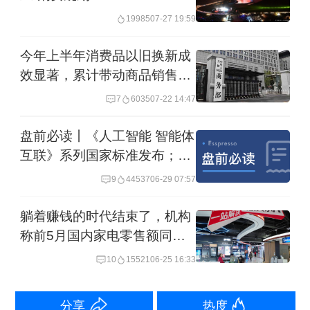
箱港口增长达300%，5月出口依然会有
19985
07-27 19:59
韧性，部分原因是“抢出口”现象依然存
今年上半年消费品以旧换新成
在。当前美国对我国总体关税水平约为
效显著，累计带动商品销售额
42%，仍偏高，对我国外贸经济有一定
1.1万亿元
7
6035
07-22 14:47
扰动。但美国下半年感恩节和圣诞节等
盘前必读丨《人工智能 智能体
节日前仍有大量来自中国的商品。近期
互联》系列国家标准发布；银
的贸易扰动与外需需求相互交织，而特
河微电拟购买恒泰柯100%股
9
44537
06-29 07:57
权
朗普性格多变，2018年12月谈判曾缓
躺着赚钱的时代结束了，机构
和，2019年5月又冲突，同年6月再次缓
称前5月国内家电零售额同比
和，8月又陷入新困境。因此，贸易摩擦
下滑8%
10
15521
06-25 16:33
的长期性需要纳入考量。
分享
热度