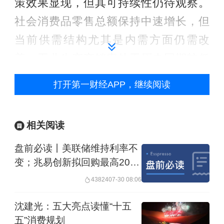
策效果显现，但其可持续性仍待观察。
社会消费品零售总额保持中速增长，但
当前供需结构尤其是内需方面仍需改
善，工业生产产销率处于历史同期较低
水平，房地产市场止跌回稳态势的可持
打开第一财经APP，继续阅读
续性也有待观察。在此背景下，扩内需
政策的适时加力值得期待。
相关阅读
下半年宏观经济形势中，外需仍面临较
盘前必读丨美联储维持利率不
大不确定性。
尽管4月份出口实现约9%
变；兆易创新拟回购最高20亿
元股份
的增长，表现较为强劲，但二季度依然
43824
07-30 08:06
会受到一定冲击。不过日内瓦贸易谈判
沈建光：五大亮点读懂“十五
后，近期我国部分港口对美出口和集装
五”消费规划