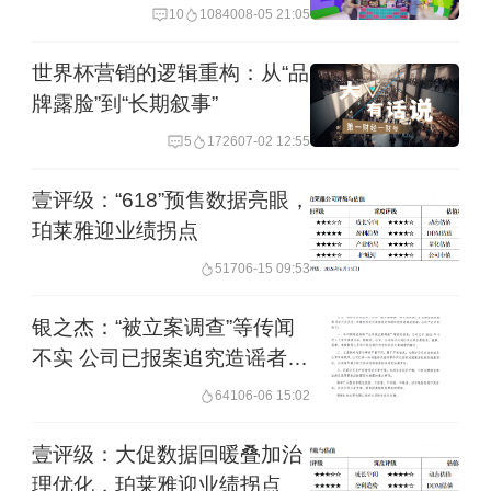
10
10840
08-05 21:05
世界杯营销的逻辑重构：从“品
牌露脸”到“长期叙事”
5
1726
07-02 12:55
壹评级：“618”预售数据亮眼，
珀莱雅迎业绩拐点
517
06-15 09:53
银之杰：“被立案调查”等传闻
不实 公司已报案追究造谣者法
律责任
641
06-06 15:02
壹评级：大促数据回暖叠加治
理优化，珀莱雅迎业绩拐点