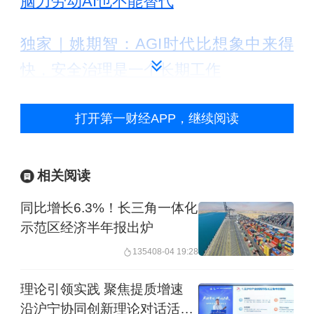
脑力劳动AI也不能替代
独家｜姚期智：AGI时代比想象中来得
快，安全治理是一个长期工作
【热新闻】
打开第一财经APP，继续阅读
近200家“全勤生”，4个首次，第八届进
相关阅读
博会招展已取得实质性进展
同比增长6.3%！长三角一体化
当前，国际形势变乱交织、经贸秩序遭
示范区经济半年报出炉
受重创，不稳定性、不确定性增加，办
1354
08-04 19:28
好第八届进博会具有特殊重要意义。
理论引领实践 聚焦提质增速
沿沪宁协同创新理论对话活动