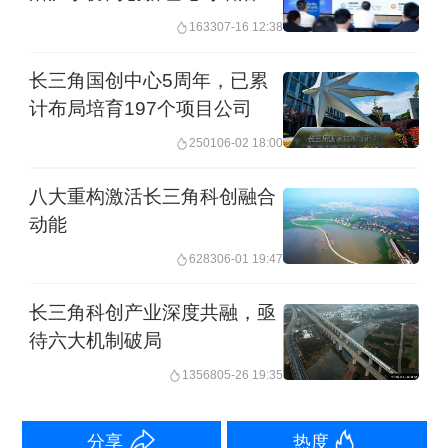
第八届进博会将于11月5日至10日在上海
举办
1633
07-16 12:38
举行。国家综合展邀请确认工作基本完
成。已有超过50个国家和国际组织确认
长三角国创中心5周年，已累
计布局培育197个项目公司
参加国家展，其中瑞典、阿联酋等国将
2501
06-02 18:00
担任主宾国，吉尔吉斯斯坦将首次参
展。本届进博会还将新增国内外友好城
八大重构激活长三角科创融合
动能
市合作题材，打造特色联合展台，为中
6283
06-01 19:47
外友城搭建全方位展示平台。
长三角科创产业深度共融，亟
企业商业展招展工作也已取得实质性进
待六大机制破局
展。截至目前，签约展览面积超过33万
13568
05-26 19:35
平方米，170家企业和27家机构成为签约
参展的八届“全勤生”，来自40个国家和地
分享
热度