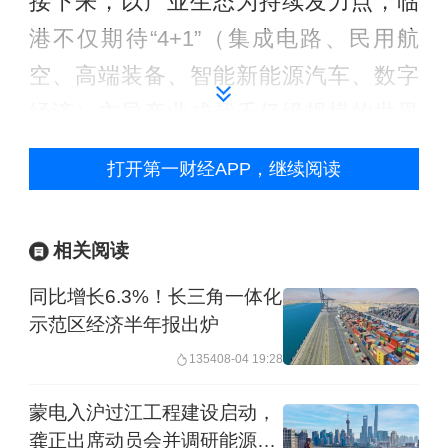
接下来，以产业生态为持续发力点，临
港不仅期待“4+1”（集成电路、民用航
空、高端装备、智能新能源汽车、数字
经济）主导产业成就千亿级规模的世界
级产业集群，也在聚力未来产业，抓住
打开第一财经APP，继续阅读
下一个产业“风口”。
晓数点｜临港新片区六周岁，一图解锁
相关阅读
硬核 “成长答卷”
同比增长6.3%！长三角一体化
示范区经济半年报出炉
临港6岁了，“数字综保区”启动，还有哪
1354
08-04 19:28
些业态“放得开”
蒙电入沪过江工程建设启动，
龚正出席动员会并调研能源发
来数加工、数据出海，临港用什么吸引