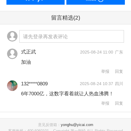
宠物撑起3000亿消费市场，新老入局者
目标有何不同？
留言精选
(2)
面对全球经济的下行周期，宠物经济却
请先登录再发表评论
逆势增长，展现出“新刚需”的强劲势头。
式正武
2025-08-24 11:00
广东
作为全球宠物行业的旗舰展会，今年的
加油
亚洲宠物展规模再创新高，汇聚2600多
举报
回复
个海内外展商，预计展期内的到场人次
132****0809
2025-08-24 10:37
四川
超过51万；同期的论坛议程也较往年更
6年7000亿，这数字看着就让人热血沸腾！
为密集，还新增了小宠异宠及更多跨界
举报
回复
元素，进一步拓展了行业边界。
意见反馈箱：
yonghu@yicai.com
客服热线：400-6060101
Copyright 第一财经 ALL Rights Reserved