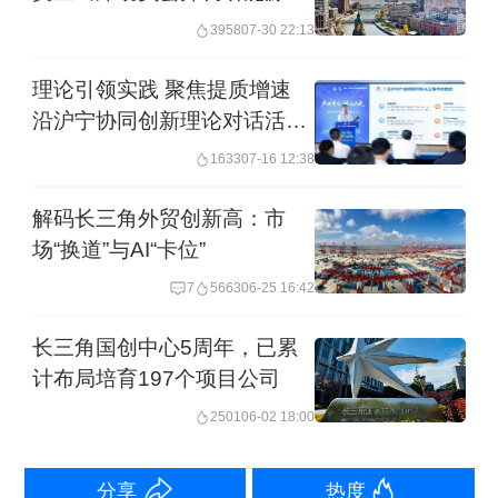
展工作
3958
07-30 22:13
这些产业加速集聚
理论引领实践 聚焦提质增速
【热新闻】
沿沪宁协同创新理论对话活动
举办
1633
07-16 12:38
沪指涨1.45%突破3800点
解码长三角外贸创新高：市
8月22日，沪指一举突破3800点，科创
场“换道”与AI“卡位”
50指数突破1200点。截至当日收盘，沪
7
5663
06-25 16:42
指涨1.45%，深成指涨2.07%，创业板指
长三角国创中心5周年，已累
涨3.36%，科创50指数涨8.59%。沪深两
计布局培育197个项目公司
市全天成交额2.55万亿，较上个交易日
2501
06-02 18:00
放量逾千亿。
分享
热度