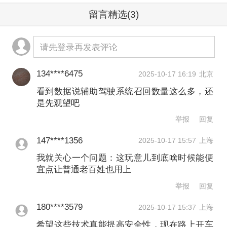
智能与交通运输深度融合发展，以技术
留言精选
(3)
创新引领产业发展。
请先登录再发表评论
近段时间以来，智能网联汽车的安全问
134****6475
2025-10-17 16:19
北京
题备受关注。截至9月，我国共实施汽车
看到数据说辅助驾驶系统召回数量这么多，还
召回3230次，涉及车辆1.2亿辆，其中受
是先观望吧
市场监管总局调查影响召回的有652次，
举报
回复
涉及车辆6378.86万辆，占召回车辆总数
147****1356
2025-10-17 15:57
上海
的53.18%。2024年因辅助驾驶系统问题
我就关心一个问题：这玩意儿到底啥时候能便
宜点让普通老百姓也用上
召回的车辆有255.61万辆，占全年召回
举报
回复
数量的23%。
180****3579
2025-10-17 15:37
上海
国家市场监管总局相关负责人透露，近
希望这些技术真能提高安全性，现在路上开车