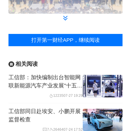
“十四五”期间，我国智能网联汽车产业发
展取得积极成效。先后出台系列政策措
打开第一财经APP，继续阅读
施，制定发布近百项技术标准，支持20
个城市开展智能网联汽车“车路云一体
相关阅读
化”应用试点，建成完整产业体系，实现
工信部：加快编制出台智能网
搭载组合驾驶辅助功能的乘用车新车销
联新能源汽车产业发展“十五
量占比超过60%。
五”规划
12235
07-27 19:29
交通运输部联合相关部门日前印发了
工信部同日赴埃安、小鹏开展
《关于“人工智能+交通运输”的实施意
监督检查
见》，把人工智能作为重要抓手，深入
7
26464
07-24 17:52