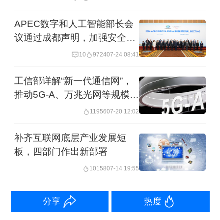
实施智能交通先导应用试点工程，加强
APEC数字和人工智能部长会
智能网联汽车和自动驾驶技术研发应
议通过成都声明，加强安全治
理协同
用，打造一批技术成熟、路径可行、可
10
9724
07-24 08:41
复制推广的典型应用场景。
工信部详解“新一代通信网”，
推动5G-A、万兆光网等规模商
交通运输部部长刘伟在大会上表示，面
用
11956
07-20 12:02
向未来，要坚持创新驱动，加大关键技
术供给，加速创新场景赋能，加强核心
补齐互联网底层产业发展短
板，四部门作出新部署
要素保障，优化产业发展生态，因地制
10158
07-14 19:55
宜发展新质生产力，推动交通运输高质
量发展和高水平安全迈上新台阶。要加
分享
热度
快打造智能综合立体交通网，推动人工